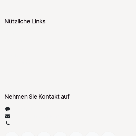
Nützliche Links
Home
Über uns
Produkte
Datenschutz
Impressum
Nehmen Sie Kontakt auf
Kontakt
info@perfect-money.de
+49 7131 15588-0