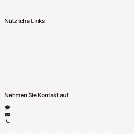
Nützliche Links
Home
Über uns
Produkte
Datenschutz
Impressum
Nehmen Sie Kontakt auf
Kontakt
info@perfect-money.de
+49 7131 15588-0